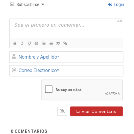
Subscribirse
Login
200
Nom
y
Apel
Corr
Elec
0
COMENTARIOS