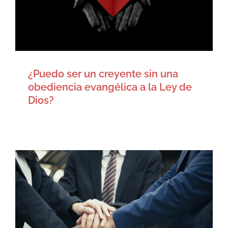
Artículos
¿Puedo ser un creyente sin una
obediencia evangélica a la Ley de
Dios?
Asociacionismo Eclesial
Artículos