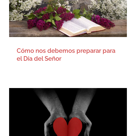
Artículos
Cómo nos debemos preparar para
el Día del Señor
¿Puedo ser un creyente sin una
obediencia evangélica a la Ley
de Dios?