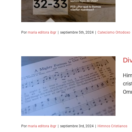
Catecismo Ortodoxo
Por
maria editora ibgr
|
septiembre 5th, 2024
|
Catecismo Ortodoxo
Di
Him
Divino amor, pasión sin
cri
par
Omn
Himnos Cristianos
Por
maria editora ibgr
|
septiembre 3rd, 2024
|
Himnos Cristianos