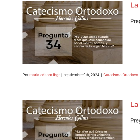
La
Pre
La Concepción
Sobrenatural de Jesús
Catecismo Ortodoxo
Por
maria editora ibgr
|
septiembre 9th, 2024
|
Catecismo Ortodoxo
La
Pre
La Gracia de nuestro
Señor Jesucristo