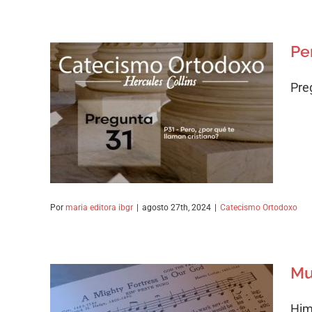
Pe
Pre
Pero, ¿por qué te llaman
cristiano?
Catecismo Ortodoxo
Por
maria editora ibgr
|
agosto 27th, 2024
|
Catecismo Ortodoxo
Mu
Him