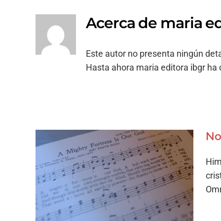
Acerca de
maria ed
Este autor no presenta ningún deta
Hasta ahora maria editora ibgr ha 
No
Him
cri
Nos hace falta el saber
Omn
Himnos Cristianos