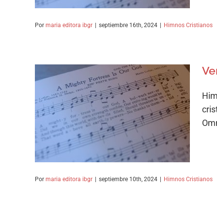
Por
maria editora ibgr
|
septiembre 16th, 2024
|
Himnos Cristianos
Ve
Him
Ven y cantemos Su amor
cri
eternal
Omn
Himnos Cristianos
Por
maria editora ibgr
|
septiembre 10th, 2024
|
Himnos Cristianos