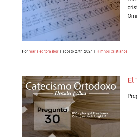
Muy amargos,
cri
Vergonzosos
Omn
Himnos Cristianos
Por
maria editora ibgr
|
agosto 27th, 2024
|
Himnos Cristianos
El
Pre
El Triple Oficio del Señor
Jesucristo
Catecismo Ortodoxo