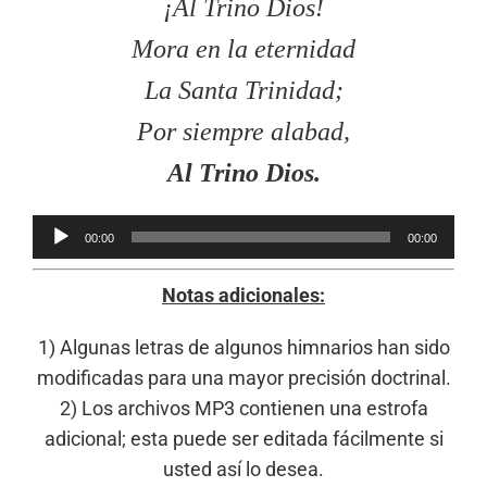
¡Al Trino Dios!
Mora en la eternidad
La Santa Trinidad;
Por siempre alabad,
Al Trino Dios.
Reproductor
00:00
00:00
de
audio
Notas adicionales:
1) Algunas letras de algunos himnarios han sido
modificadas para una mayor precisión doctrinal.
2) Los archivos MP3 contienen una estrofa
adicional; esta puede ser editada fácilmente si
usted así lo desea.