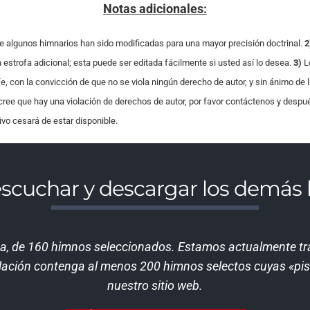
Notas adicionales:
e algunos himnarios han sido modificadas para una mayor precisión doctrinal.
2
estrofa adicional; esta puede ser editada fácilmente si usted así lo desea.
3)
L
, con la convicción de que no se viola ningún derecho de autor, y sin ánimo de 
 cree que hay una violación de derechos de autor, por favor contáctenos y despu
hivo cesará de estar disponible.
escuchar y descargar los demá
a, de 160
himnos seleccionados. Estamos actualmente tra
lación contenga al menos 200 himnos selectos cuyas «pis
nuestro sitio web.