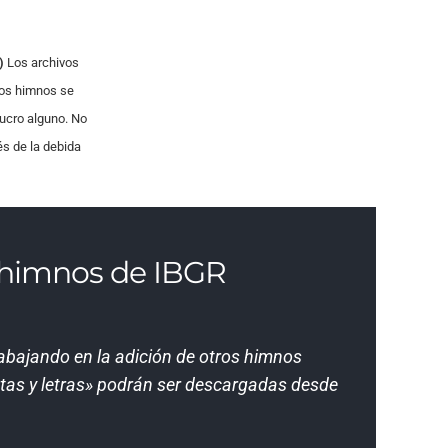
aumentar
o
)
Los archivos
disminuir
os himnos se
el
lucro alguno. No
volumen.
és de la debida
s himnos de IBGR
bajando en la adición de otros himnos
tas y letras» podrán ser descargadas desde