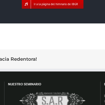
Ir a la página del himnario de IBGR
acia Redentora!
NUESTRO SEMINARIO