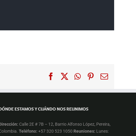
Facebook
X
WhatsApp
Pinterest
Correo
electróni
DÓNDE ESTAMOS Y CUÁNDO NOS REUNIMOS
Dirección:
Calle 2E # 7B – 12, Barrio Alfonso López, Pereira,
Colombia.
Teléfono:
+57 320 523 1050
Reuniones:
Lunes: