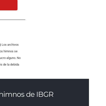
teclas
de
flecha
arriba/abajo
para
aumentar
o
)
Los archivos
disminuir
os himnos se
el
lucro alguno. No
volumen.
és de la debida
s himnos de IBGR