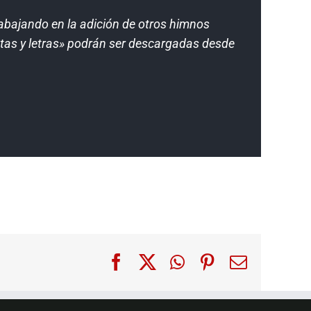
bajando en la adición de otros himnos
tas y letras» podrán ser descargadas desde
Facebook
X
WhatsApp
Pinterest
Correo
electróni