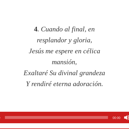
4
. Cuando al final, en
resplandor y gloria,
Jesús me espere en célica
mansión,
Exaltaré Su divinal grandeza
Y rendiré eterna adoración.
tor
0
00:00