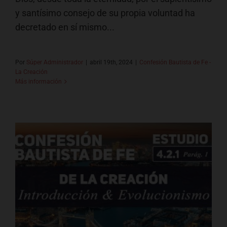
y santísimo consejo de su propia voluntad ha
decretado en sí mismo...
Por
Súper Administrador
|
abril 19th, 2024
|
Confesión Bautista de Fe -
La Creación
Más información
1/4 – Introducción &
Evolucionismo
Confesión Bautista de Fe - La Creación