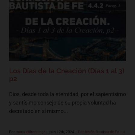
Los Días de la Creación (Días 1
al 3) p2
Confesión Bautista de Fe - La Creación
Los Días de la Creación (Días 1 al 3)
p2
Dios, desde toda la eternidad, por el sapientísimo
y santísimo consejo de su propia voluntad ha
decretado en sí mismo...
Por
maria editora ibgr
|
julio 12th, 2024
|
Confesión Bautista de Fe - La