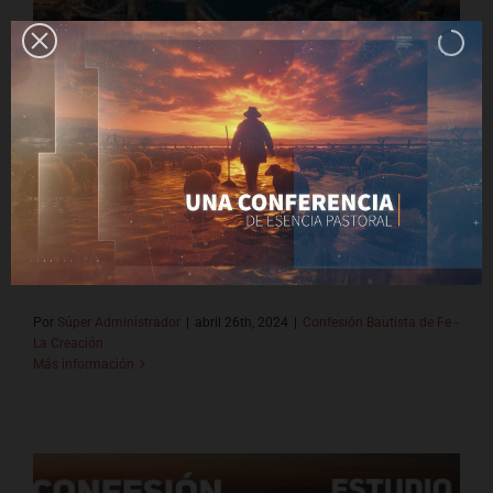
6 Preguntas al Respecto de la
Creación
Dios, desde toda la eternidad, por el sapientísimo
y santísimo consejo de su propia voluntad ha
decretado en sí mismo...
Por
Súper Administrador
|
abril 26th, 2024
|
Confesión Bautista de Fe -
La Creación
Más información