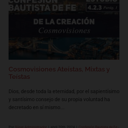
Cosmovisiones Ateístas, Mixtas
y Teístas
Confesión Bautista de Fe - La Creación
Cosmovisiones Ateístas, Mixtas y
Teístas
Dios, desde toda la eternidad, por el sapientísimo
y santísimo consejo de su propia voluntad ha
decretado en sí mismo...
Por
Súper Administrador
|
abril 20th, 2024
|
Confesión Bautista de Fe -