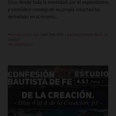
Dios, desde toda la eternidad, por el sapientísimo
y santísimo consejo de su propia voluntad ha
decretado en sí mismo...
Por
maria editora ibgr
|
julio 19th, 2024
|
Confesión Bautista de Fe - La
Creación
Más información
Los Días de la Creación (Días 4
al 6) p1
Confesión Bautista de Fe - La Creación