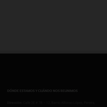
DÓNDE ESTAMOS Y CUÁNDO NOS REUNIMOS
Dirección:
Calle 2E # 7B – 12, Barrio Alfonso López, Pereira,