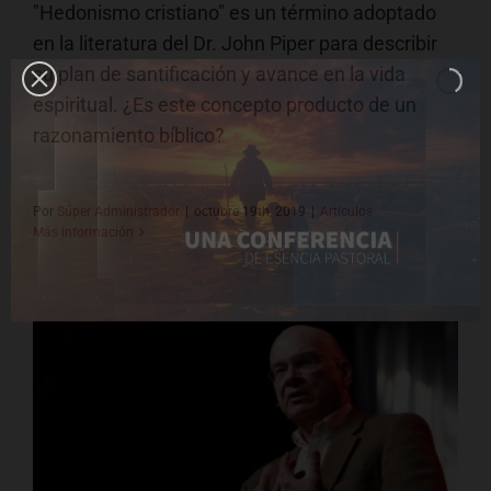
"Hedonismo cristiano" es un término adoptado
en la literatura del Dr. John Piper para describir
su plan de santificación y avance en la vida
espiritual. ¿Es este concepto producto de un
razonamiento bíblico?
Por
Súper Administrador
|
octubre 19th, 2019
|
Artículos
Más información
Tim Keller redefine la Creación
Artículos